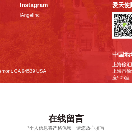
Instagram
爱天使
iAngelinc
中国地
上海徐汇
remont, CA 94539 USA
上海市徐
座505室
eights, OH 44118 USA
广州天河
广州市天
3201
在线留言
*个人信息将严格保密，请您放心填写