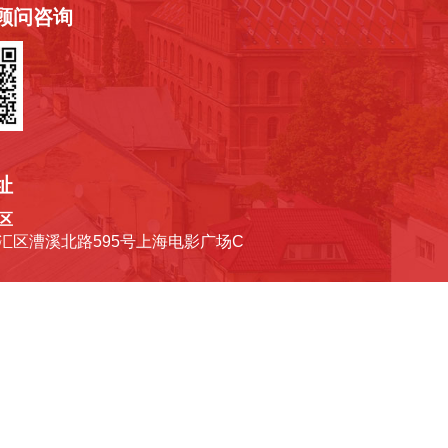
顾问咨询
址
区
汇区漕溪北路595号上海电影广场C
区
河区体育西路101号维多利广场A塔